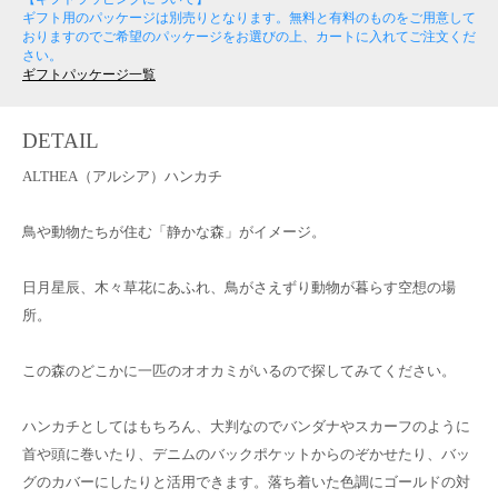
ギフト用のパッケージは別売りとなります。無料と有料のものをご用意して
おりますのでご希望のパッケージをお選びの上、カートに入れてご注文くだ
さい。
ギフトパッケージ一覧
DETAIL
ALTHEA（アルシア）ハンカチ
鳥や動物たちが住む「静かな森」がイメージ。
日月星辰、木々草花にあふれ、鳥がさえずり動物が暮らす空想の場
所。
この森のどこかに一匹のオオカミがいるので探してみてください。
ハンカチとしてはもちろん、大判なのでバンダナやスカーフのように
首や頭に巻いたり、デニムのバックポケットからのぞかせたり、バッ
グのカバーにしたりと活用できます。落ち着いた色調にゴールドの対