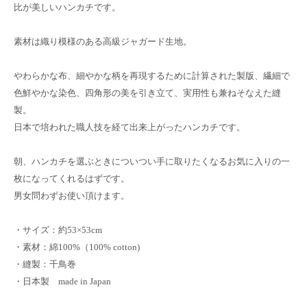
比が美しいハンカチです。
素材は織り模様のある高級ジャガード生地。
やわらかな布、細やかな柄を再現するために計算された製版、繊細で
色鮮やかな染色、四角形の美を引き立て、実用性も兼ねそなえた縫
製。
日本で培われた職人技を経て出来上がったハンカチです。
朝、ハンカチを選ぶときについつい手に取りたくなるお気に入りの一
枚になってくれるはずです。
男女問わずお使い頂けます。
・サイズ：約53×53cm
・素材：綿100%（100% cotton)
・縫製：千鳥巻
・日本製 made in Japan