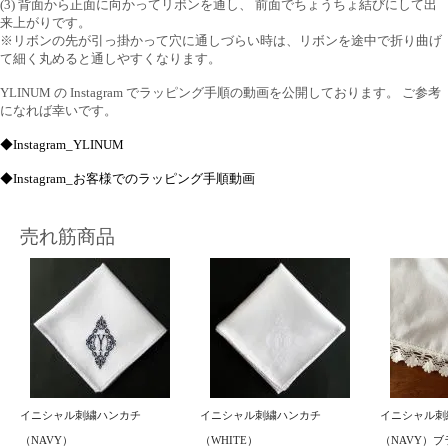
(3) 背面から正面に向かってリボンを通し、 前面でちょうちょ結びにして出
来上がりです。
※リボンの先が引っ掛かって穴に通しづらい時は、リボンを途中で折り曲げ
て細く丸めると通しやすくなります。
YLINUM の Instagram でラッピング手順の動画を公開しております。 ご参考
になれば幸いです。
◆Instagram_YLINUM
◆Instagram_お客様でのラッピング手順動画
売れ筋商品
イニシャル刺繍ハンカチ
イニシャル刺繍ハンカチ
イニシャル刺
（NAVY）
（WHITE）
（NAVY）