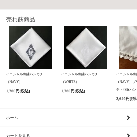
売れ筋商品
イニシャル刺繍ハンカチ
イニシャル刺繍ハンカチ
イニシャル刺
（NAVY）
（WHITE）
（NAVY）
チ・花嫁ハン
1,760円(税込)
1,760円(税込)
2,640円(税
ホーム
カートを見る