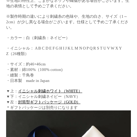
※生地の特性上、こまかなネップや織傷がある場合がございます。生
地の表情として予めご了承ください。
※製作時期の違いにより刺繍糸の色味や、生地の白さ、サイズ（1～
2cm）が少し異なる場合がございます。仕様として予めご了承くださ
い。
・カラー：白（刺繍糸：ネイビー）
・イニシャル： A B C D E F G H I J K L M N O P Q R S T U V W X Y
Z（26種類）
・サイズ：約46×46cm
・素材：綿100%（100% cotton)
・縫製：千鳥巻
・日本製 made in Japan
▼上：
イニシャル刺繍ホワイト（WHITE）
▼下：イニシャル刺繍ネイビー（NAVY）
▼左：
封筒型ギフトパッケージ（GOLD）
＊ギフトパッケージは別売りになります