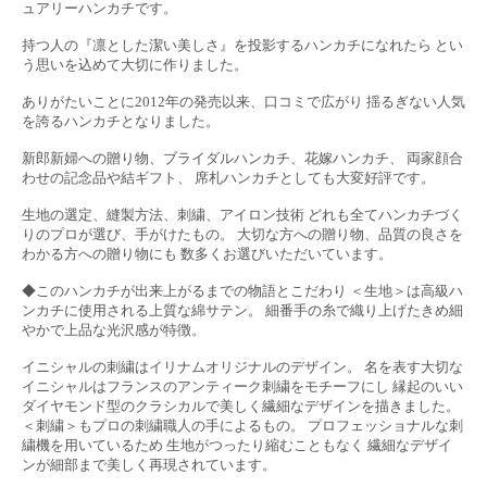
ュアリーハンカチです。
持つ人の『凛とした潔い美しさ』を投影するハンカチになれたら とい
う思いを込めて大切に作りました。
ありがたいことに2012年の発売以来、口コミで広がり 揺るぎない人気
を誇るハンカチとなりました。
新郎新婦への贈り物、ブライダルハンカチ、花嫁ハンカチ、 両家顔合
わせの記念品や結ギフト、 席札ハンカチとしても大変好評です。
生地の選定、縫製方法、刺繍、アイロン技術 どれも全てハンカチづく
りのプロが選び、手がけたもの。 大切な方への贈り物、品質の良さを
わかる方への贈り物にも 数多くお選びいただいています。
◆このハンカチが出来上がるまでの物語とこだわり ＜生地＞は高級ハ
ンカチに使用される上質な綿サテン。 細番手の糸で織り上げたきめ細
やかで上品な光沢感が特徴。
イニシャルの刺繍はイリナムオリジナルのデザイン。 名を表す大切な
イニシャルはフランスのアンティーク刺繍をモチーフにし 縁起のいい
ダイヤモンド型のクラシカルで美しく繊細なデザインを描きました。
＜刺繍＞もプロの刺繍職人の手によるもの。 プロフェッショナルな刺
繍機を用いているため 生地がつったり縮むこともなく 繊細なデザイ
ンが細部まで美しく再現されています。