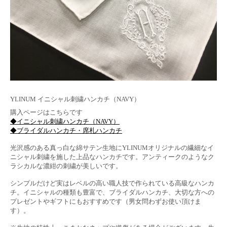
YLINUM イニシャル刺繍ハンカチ（NAVY）
購入ページはこちらです
◆イニシャル刺繍ハンカチ（NAVY）
◆ブライダルハンカチ・席札ハンカチ
光沢感のある真っ白な綿サテン生地にYLINUMオリジナルの繊細なイ
ニシャル刺繍を施した上品なハンカチです。アンティークのようなク
ラシカルな濃紺の刺繍が美しいです。
シンプルだけど実はレベルの高い職人技で作られている高級なハンカ
チ。イニシャルの種類も豊富で、ブライダルハンカチ、大切な方への
プレゼントやギフトにもおすすめです（男女問わずお使い頂けま
す）。