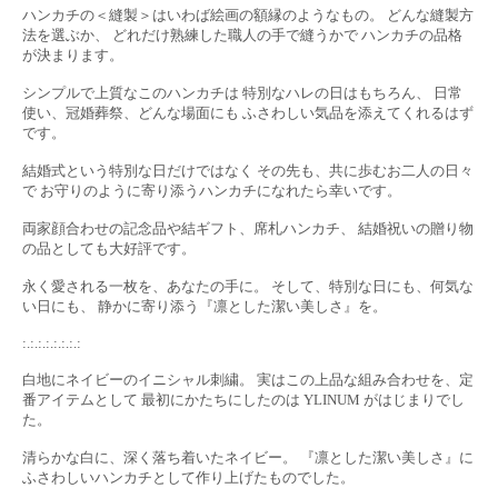
ハンカチの＜縫製＞はいわば絵画の額縁のようなもの。 どんな縫製方
法を選ぶか、 どれだけ熟練した職人の手で縫うかで ハンカチの品格
が決まります。
シンプルで上質なこのハンカチは 特別なハレの日はもちろん、 日常
使い、冠婚葬祭、どんな場面にも ふさわしい気品を添えてくれるはず
です。
結婚式という特別な日だけではなく その先も、共に歩むお二人の日々
で お守りのように寄り添うハンカチになれたら幸いです。
両家顔合わせの記念品や結ギフト、席札ハンカチ、 結婚祝いの贈り物
の品としても大好評です。
永く愛される一枚を、あなたの手に。 そして、特別な日にも、何気な
い日にも、 静かに寄り添う『凛とした潔い美しさ』を。
:.:.:.:.:.:.:.:
白地にネイビーのイニシャル刺繍。 実はこの上品な組み合わせを、定
番アイテムとして 最初にかたちにしたのは YLINUM がはじまりでし
た。
清らかな白に、深く落ち着いたネイビー。 『凛とした潔い美しさ』に
ふさわしいハンカチとして作り上げたものでした。