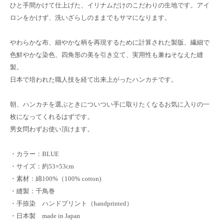
ひと手間かけて仕上げた、イリナムだけのこだわりの生地です。アイ
ロンをかけず、洗いざらしのままでもサマになります。
やわらかな布、細やかな柄を再現するために計算された製版、繊細で
色鮮やかな染色、四角形の美を引き立て、実用性も兼ねそなえた縫
製。
日本で培われた職人技を経て出来上がったハンカチです。
朝、ハンカチを選ぶときについつい手に取りたくなるお気に入りの一
枚になってくれるはずです。
男女問わずお使い頂けます。
・カラー：BLUE
・サイズ：約53×53cm
・素材：綿100%（100% cotton)
・縫製：千鳥巻
・手捺染 ハンドプリント（handprinted）
・日本製 made in Japan