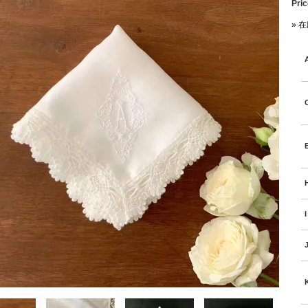
Pric
» 
I