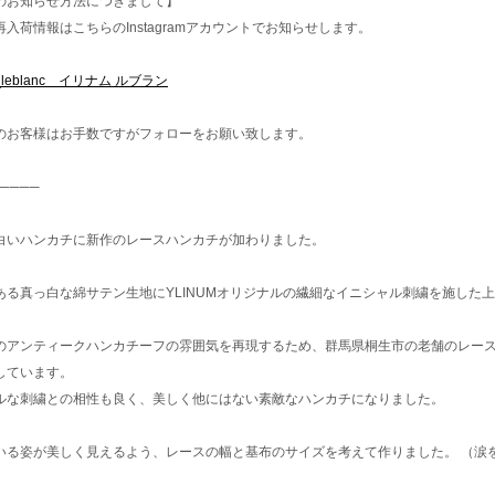
のお知らせ方法につきまして】
入荷情報はこちらのInstagramアカウントでお知らせします。
m_leblanc イリナム ルブラン
のお客様はお手数ですがフォローをお願い致します。
────
白いハンカチに新作のレースハンカチが加わりました。
ある真っ白な綿サテン生地にYLINUMオリジナルの繊細なイニシャル刺繍を施した
のアンティークハンカチーフの雰囲気を再現するため、群馬県桐生市の老舗のレー
しています。
ルな刺繍との相性も良く、美しく他にはない素敵なハンカチになりました。
いる姿が美しく見えるよう、レースの幅と基布のサイズを考えて作りました。 （涙
）