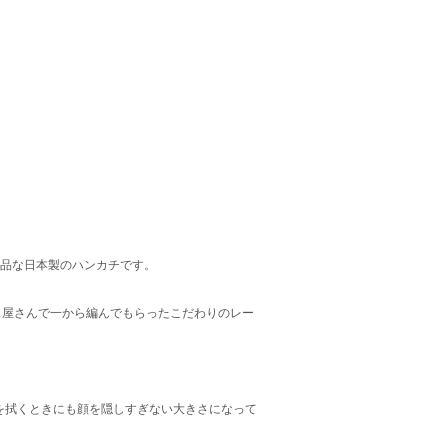
上品な日本製のハンカチです。
ス屋さんで一から編んでもらったこだわりのレー
を拭くときにも顔を隠しすぎない大きさになって