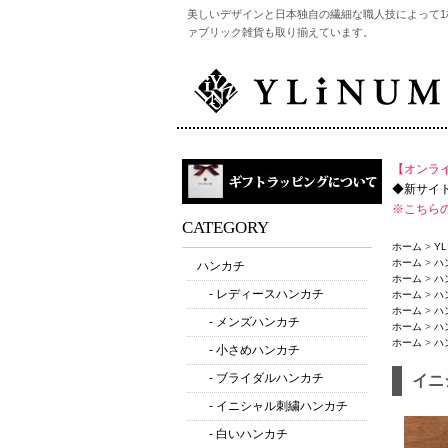
美しいデザインと日本独自の繊細な職人技によって
ァブリック雑貨も取り揃えています。
【オンラ
◆新サイトは
※こちら
CATEGORY
ホーム
>
YL
ホーム
>
ハ
ハンカチ
ホーム
>
ハ
- レディースハンカチ
ホーム
>
ハ
ホーム
>
ハ
- メンズハンカチ
ホーム
>
ハ
ホーム
>
ハ
- 小さめハンカチ
- ブライダルハンカチ
イニ
- イニシャル刺繍ハンカチ
- 白いハンカチ