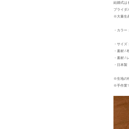
結婚式は
ブライダ
※大量生
・カラー
・サイズ：
・素材 / 布
・素材 
・日本製 m
※生地の
※手作業