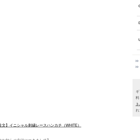
ギ
料
ト
れ
注文】イニシャル刺繍レースハンカチ（WHITE）