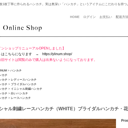
1枚1枚丁寧に作られるハンカチ。実は奥深い「ハンカチ」というアイテムにこだわりを持つ
HOME
ログイン
お支払い
配送方
インショップリニューアルOPENしました】
こちらになります → https://ylinum.shop/
の旧サイトは閲覧のみで購入は出来ないようになっております。
INUM
>
ハンカチ
ンカチ
ンカチ
>
レディースハンカチ
ンカチ
>
ブライダルハンカチ
ンカチ
>
イニシャル刺繍ハンカチ
ンカチ
>
白いハンカチ
ンカチ
>
レースハンカチ
シャル刺繍レースハンカチ（WHITE）ブライダルハンカチ・
Pro