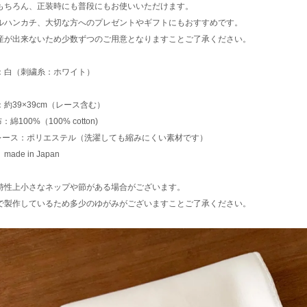
もちろん、正装時にも普段にもお使いいただけます。
ルハンカチ、大切な方へのプレゼントやギフトにもおすすめです。
産が出来ないため少数ずつのご用意となりますことご了承ください。
：白（刺繍糸：ホワイト）
約39×39cm（レース含む）
：綿100%（100% cotton)
/ レース：ポリエステル（洗濯しても縮みにくい素材です）
ade in Japan
特性上小さなネップや節がある場合がございます。
で製作しているため多少のゆがみがございますことご了承ください。