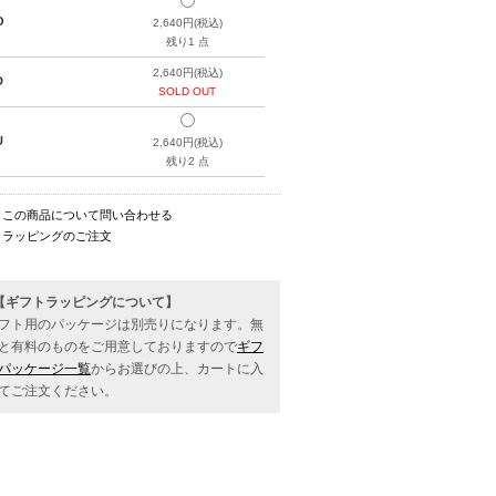
O
2,640円(税込)
残り1 点
2,640円(税込)
D
SOLD OUT
U
2,640円(税込)
残り2 点
この商品について問い合わせる
ラッピングのご注文
【ギフトラッピングについて】
フト用のパッケージは別売りになります。無
と有料のものをご用意しておりますので
ギフ
パッケージ一覧
からお選びの上、カートに入
てご注文ください。