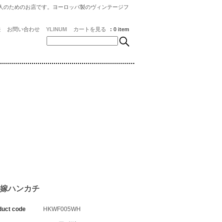
人のためのお店です。ヨーロッパ製のヴィンテージフ
法
お問い合わせ
YLINUM
カートを見る
: 0 item
花嫁ハンカチ
duct code
HKWF005WH