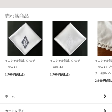
売れ筋商品
イニシャル刺繍ハンカチ
イニシャル刺繍ハンカチ
イニシャル刺
（NAVY）
（WHITE）
（NAVY）
チ・花嫁ハン
1,760円(税込)
1,760円(税込)
2,640円(税
ホーム
カートを見る