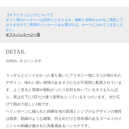
【ギフトラッピングについて】
ギフト用のパッケージは別売りとなります。無料と有料のものをご用意して
おりますのでご希望のパッケージをお選びの上、カートに入れてご注文くだ
さい。
ギフトパッケージ一覧
DETAIL
SONIA - ネコハンカチ
うっすらとピンクがかった落ち着いたアイボリー地にネコが描かれた
デザイン。味わい深い表情のあるネコたちが不規則に配置されていま
す。よく見ると黒猫や寝転がったり反対を向いているネコもちらほ
ら…実は左下に1匹だけ違う姿勢をとっているネコがいます。ぜひ広
げて眺めて欲しい1枚です。
ヘリンボーンに織られた綿麻生地の質感とシンプルなデザインの相性
は抜群。額縁のような縫製、控えめだけど存在感のあるゴールドのイ
ニシャル刺繍が施された高級感あるハンカチです。