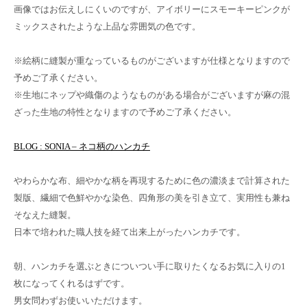
画像ではお伝えしにくいのですが、アイボリーにスモーキーピンクが
ミックスされたような上品な雰囲気の色です。
※絵柄に縫製が重なっているものがございますが仕様となりますので
予めご了承ください。
※生地にネップや織傷のようなものがある場合がございますが麻の混
ざった生地の特性となりますので予めご了承ください。
BLOG : SONIA – ネコ柄のハンカチ
やわらかな布、細やかな柄を再現するために色の濃淡まで計算された
製版、繊細で色鮮やかな染色、四角形の美を引き立て、実用性も兼ね
そなえた縫製。
日本で培われた職人技を経て出来上がったハンカチです。
朝、ハンカチを選ぶときについつい手に取りたくなるお気に入りの1
枚になってくれるはずです。
男女問わずお使いいただけます。