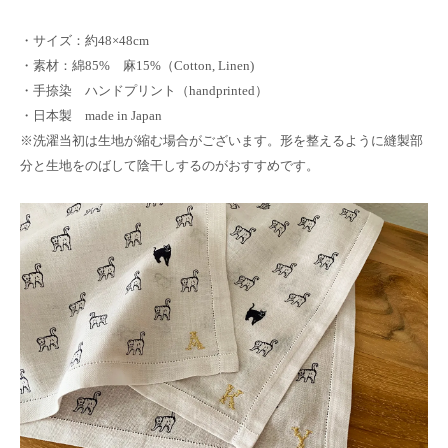
・サイズ：約48×48cm
・素材：綿85% 麻15%（Cotton, Linen)
・手捺染 ハンドプリント（handprinted）
・日本製 made in Japan
※洗濯当初は生地が縮む場合がございます。形を整えるように縫製部
分と生地をのばして陰干しするのがおすすめです。